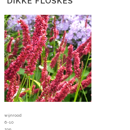
'DIKKE FLOSKES'
wijnrood
6-10
zon