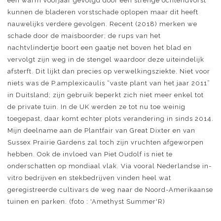
een warm voorjaar gevolgd door een strenge ochtendvorst
kunnen de bladeren vorstschade oplopen maar dit heeft
nauwelijks verdere gevolgen. Recent (2018) merken we
schade door de maisboorder; de rups van het
nachtvlindertje boort een gaatje net boven het blad en
vervolgt zijn weg in de stengel waardoor deze uiteindelijk
afsterft. Dit lijkt dan precies op verwelkingsziekte. Niet voor
niets was de P.amplexicaulis “vaste plant van het jaar 2011”
in Duitsland; zijn gebruik beperkt zich niet meer enkel tot
de private tuin. In de UK werden ze tot nu toe weinig
toegepast, daar komt echter plots verandering in sinds 2014.
Mijn deelname aan de Plantfair van Great Dixter en van
Sussex Prairie Gardens zal toch zijn vruchten afgeworpen
hebben. Ook de invloed van Piet Oudolf is niet te
onderschatten op mondiaal vlak. Via vooral Nederlandse in-
vitro bedrijven en stekbedrijven vinden heel wat
geregistreerde cultivars de weg naar de Noord-Amerikaanse
tuinen en parken. (foto : 'Amethyst Summer'R)