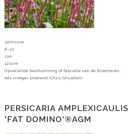
zalmroze
6-10
zon
120cm
Opvallende bandvorming of fasciatie van de bloemaren.
Iets vroeger bloeiend.(Chris Ghyselen)
PERSICARIA AMPLEXICAULIS
'FAT DOMINO'®AGM