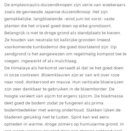
De amplexicaulis-duizendknopen zijn verre van woekeraars
zoals de gevreesde Japanse duizendknoop. Het zijn
gemakkelijke, langbloeiende –eind juni tot vorst- vaste
planten die het vrijwel goed doen op elke grondsoort.
Belangrijk is niet te droge grond als standplaats te kiezen.
Ze houden van neutrale tot kalkrijke gronden (meest
voorkomende tuinbodems) die goed doorlatend zijn. Op
zandgrond is het aangewezen om regelmatig kompost toe te
voegen, ingewerkt of als mulchlaag.
De Himalaya als herkomst verraadt al dat ze het goed doen
in onze contreien. Bloemkleuren zijn er van wit over roze
naar rood, donkerrood en mauve. Hun verticale bloeiwijzen
zijn zeer dankbaar te gebruiken in de bloemborder. De
hoogte variëert van 45cm tot ergens 150cm. De bladmassa
dekt goed de bodem zodat ze fungeren als prima
bodembedekker met weinig onderhoud. Slakken lijken de
bladeren gelukkig niet te lusten. Spint kan wel eens
optreden in warme, droge zomers op humusarme grond. In