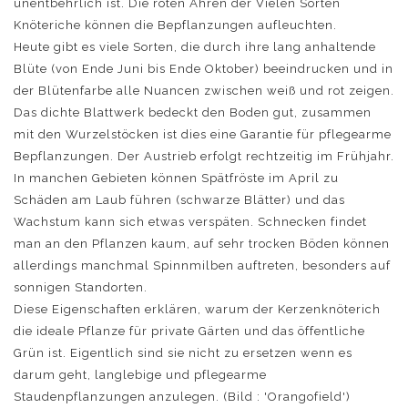
unentbehrlich ist. Die roten Ähren der Vielen Sorten
Knöteriche können die Bepflanzungen aufleuchten.
Heute gibt es viele Sorten, die durch ihre lang anhaltende
Blüte (von Ende Juni bis Ende Oktober) beeindrucken und in
der Blütenfarbe alle Nuancen zwischen weiß und rot zeigen.
Das dichte Blattwerk bedeckt den Boden gut, zusammen
mit den Wurzelstöcken ist dies eine Garantie für pflegearme
Bepflanzungen. Der Austrieb erfolgt rechtzeitig im Frühjahr.
In manchen Gebieten können Spätfröste im April zu
Schäden am Laub führen (schwarze Blätter) und das
Wachstum kann sich etwas verspäten. Schnecken findet
man an den Pflanzen kaum, auf sehr trocken Böden können
allerdings manchmal Spinnmilben auftreten, besonders auf
sonnigen Standorten.
Diese Eigenschaften erklären, warum der Kerzenknöterich
die ideale Pflanze für private Gärten und das öffentliche
Grün ist. Eigentlich sind sie nicht zu ersetzen wenn es
darum geht, langlebige und pflegearme
Staudenpflanzungen anzulegen. (Bild : 'Orangofield')