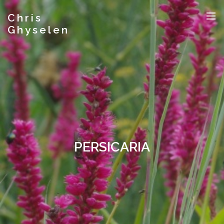
Chris
Ghyselen
PERSICARIA