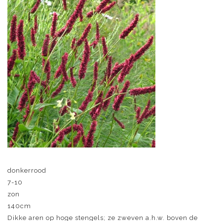
donkerrood
7-10
zon
140cm
Dikke aren op hoge stengels; ze zweven a.h.w. boven de