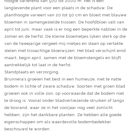
hoogte variërend van 500 tot 2000 m. Het is een
langlevende plant voor een plaats in de schaduw. De
planthoogte varieert van 20 tot 50 cm en bloeit met blauwe
bloemen in samengestelde trossen. De hoofdbloei valt van
april tot juni, maar vaak is er nog een beperkte nabloei in de
zomer en de herfst. De kleine bloemetjes lijken sterk op die
van de tweejarige vergeet-mij-nietjes en staan op vertakte
stelen met trosachtige bloeiwijzen. Het blad verschijnt eind
maart, begin april, samen met de bloemstengels en blijft
aantrekkelijk tot laat in de herfst.
Standplaats en verzorging.
Brunnera’s groeien het best in een humeuze, niet te natte
bodem in lichte of zware schaduw. Soorten met groen blad
groeien ook in volle zon, op voorwaarde dat de bodem niet
te droog is. Vooral onder bladverliezende struiken of langs
de bosrand, waar ze in het voorjaar nog veel zonlicht
hebben, zijn het dankbare planten. Ze hebben alle goede
eigenschappen om als waardevolle bodembedekker
beschouwd te worden.