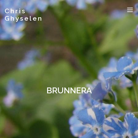
Chris
Ghyselen
BRUNNERA