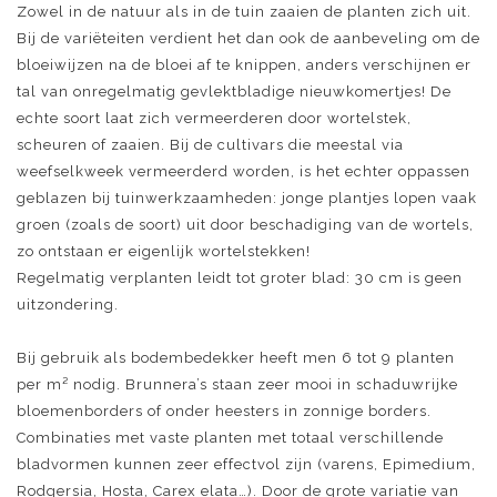
Zowel in de natuur als in de tuin zaaien de planten zich uit.
Bij de variëteiten verdient het dan ook de aanbeveling om de
bloeiwijzen na de bloei af te knippen, anders verschijnen er
tal van onregelmatig gevlektbladige nieuwkomertjes! De
echte soort laat zich vermeerderen door wortelstek,
scheuren of zaaien. Bij de cultivars die meestal via
weefselkweek vermeerderd worden, is het echter oppassen
geblazen bij tuinwerkzaamheden: jonge plantjes lopen vaak
groen (zoals de soort) uit door beschadiging van de wortels,
zo ontstaan er eigenlijk wortelstekken!
Regelmatig verplanten leidt tot groter blad: 30 cm is geen
uitzondering.
Bij gebruik als bodembedekker heeft men 6 tot 9 planten
per m² nodig. Brunnera’s staan zeer mooi in schaduwrijke
bloemenborders of onder heesters in zonnige borders.
Combinaties met vaste planten met totaal verschillende
bladvormen kunnen zeer effectvol zijn (varens, Epimedium,
Rodgersia, Hosta, Carex elata…). Door de grote variatie van