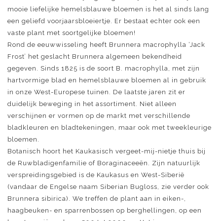
mooie liefelijke hemelsblauwe bloemen is het al sinds lang
een geliefd voorjaarsbloeiertje. Er bestaat echter ook een
vaste plant met soortgelijke bloemen!
Rond de eeuwwisseling heeft Brunnera macrophylla ‘Jack
Frost’ het geslacht Brunnera algemeen bekendheid
gegeven. Sinds 1825 is de soort B. macrophylla, met zijn
hartvormige blad en hemelsblauwe bloemen al in gebruik
in onze West-Europese tuinen. De laatste jaren zit er
duidelijk beweging in het assortiment. Niet alleen
verschijnen er vormen op de markt met verschillende
bladkleuren en bladtekeningen, maar ook met tweekleurige
bloemen.
Botanisch hoort het Kaukasisch vergeet-mij-nietje thuis bij
de Ruwbladigenfamilie of Boraginaceeën. Zijn natuurlijk
verspreidingsgebied is de Kaukasus en West-Siberië
(vandaar de Engelse naam Siberian Bugloss, zie verder ook
Brunnera sibirica). We treffen de plant aan in eiken-,
haagbeuken- en sparrenbossen op berghellingen, op een